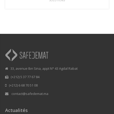
SOLUTIONS
33, avenue Ibn Sina, appt N° 43 Agdal Rabat
(+212) 5 37 77 67 84
(+212) 6 68 70 51 08
contact@safedemat.ma
Actualités